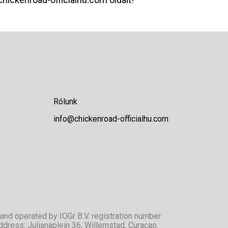
Rólunk
info@chickenroad-officialhu.com
nd operated by IOGr B.V. registration number:
dress: Julianaplein 36, Willemstad, Curacao.