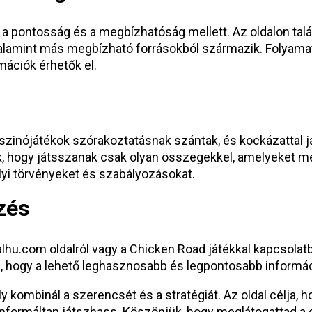
t a pontosság és a megbízhatóság mellett. Az oldalon ta
valamint más megbízható forrásokból származik. Folyamato
mációk érhetők el.
szinójátékok szórakoztatásnak szántak, és kockázattal já
nak, hogy játsszanak csak olyan összegekkel, amelyeket
elyi törvényeket és szabályozásokat.
zés
lhu.com oldalról vagy a Chicken Road játékkal kapcsolatb
élja, hogy a lehető leghasznosabb és legpontosabb informá
 kombinál a szerencsét és a stratégiát. Az oldal célja, h
informáltan játszhass. Köszönjük, hogy meglátogattad a c