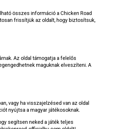
lálható összes információ a Chicken Road
san frissítjük az oldalt, hogy biztosítsuk,
rnak. Az oldal támogatja a felelős
 megengedhetnek maguknak elveszíteni. A
an, vagy ha visszajelzésed van az oldal
ciót nyújtsa a magyar játékosoknak.
ogy segítsen neked a játék teljes
hickenroad-officialhu.com oldalt!