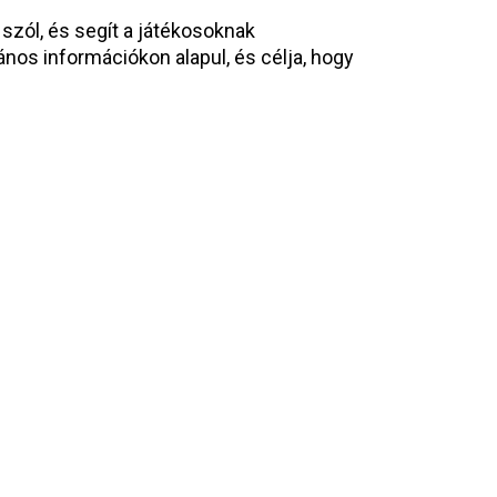
szól, és segít a játékosoknak
ános információkon alapul, és célja, hogy
.