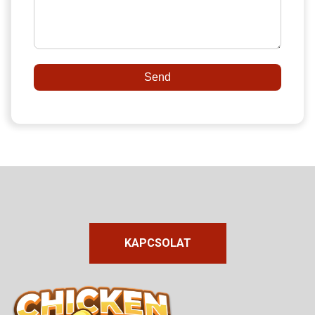
Send
KAPCSOLAT