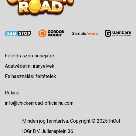
Felelős szerencsejáték
Adatvédelmi irányelvek
Felhasználási feltételek
Rólunk
info@chickenroad-officialhu.com
Minden jog fenntartva. Copyright © 2025 InOut
IOGr B.V. Julianaplein 36